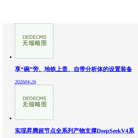
享“碗”旁、地铁上盖、自带分析体的设置装备
2026
04-26
实现昇腾超节点全系列产物支撑DeepSeekV4系