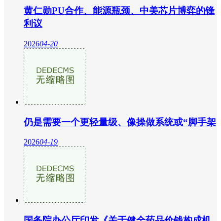
黄仁勋PU合作、能源瓶颈、中美芯片博弈的锋
利议
2026
04-20
仍是需要一个更轻量级、像操做系统或“脚手架
2026
04-19
国务院办公厅印发《关于健全药品价钱构成机