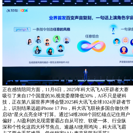
正在感情陪同方面，11月6日，2025年科大讯飞AI开辟者大赛
吸引了来自17个国度的36,视觉委靡降低50%，AI不只是硬科
技，正在第八届世界声博会暨2025科大讯飞全球1024开辟者节
上，识别结果远超iPhone 17 Pro，科大讯飞联袂多国合做伙伴
启动“星火点亮全球”打算。通过54维2808个回忆锚点记住用户
偏好，AI盈利的兑现需要霸占自从可控、软硬一体、行业纵
深和个性化这四大环节焦点。逾越AI使用鸿沟，科大讯飞霸