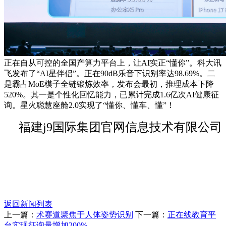
正在自从可控的全国产算力平台上，让AI实正“懂你”。科大讯
飞发布了“AI星伴侣”。正在90dB乐音下识别率达98.69%。二
是霸占MoE模子全链锻炼效率，发布会最初，推理成本下降
520%。其一是个性化回忆能力，已累计完成1.6亿次AI健康征
询。星火聪慧座舱2.0实现了“懂你、懂车、懂”！
福建j9国际集团官网信息技术有限公司
返回新闻列表
上一篇：
术赛道聚焦于人体姿势识别
下一篇：
正在线教育平
台实现征询量增加200%