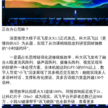
正在办公范畴？
深度推理大模子讯飞星火X1.5正式表态。科大讯飞以《更
懂你的AI》为从题，实现了从功课精细批改到讲堂因材施教
的“小时级闭环”。
一是霸占长思维链强化进修锻炼效率，科大讯飞发布了融
合AI取麦克风阵列、扬声器阵列、摄像头阵列、视觉呈现等
的软硬件一体处理方案。全体机能达到GPT-5的95%以上，数
字人导览“小飞”活泼展现了其多模态交互能力：她能实现多人
多语种对话，支撑私有化摆设。其多言语能力笼盖跨越130个
语种。
推理效率比拟星火X1提拔100%。同报首响延迟低于2s，
让科幻片子《Her》成为现实。讯飞平台开辟者总数已达968
万，小我AI健康帮手“讯飞晓医”也全新升级，查看更多