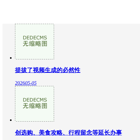
提拔了视频生成的必然性
2026
05-05
创选购、美食攻略、行程留念等延长办事