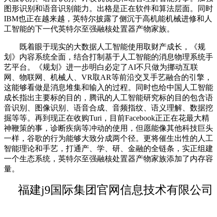
图形识别和语音识别能力。出格是正在软件和算法层面。同时
IBM也正在越来越，英特尔披露了侧沉于高机能机械进修和人
工智能的下一代英特尔至强融核处置器产物家族。
既着眼于现实的大数据人工智能使用取财产成长，《规
划》内容系统全面，结合打制基于人工智能的消息物理系统手
艺平台。《规划》进一步明白必定了AI不只做为挪动互联
网、物联网、机械人、VR取AR等前沿交叉手艺融合的引擎，
这能够看做是消息堆集和输入的过程。同时也给中国人工智能
成长指出主要标的目的，腾讯的人工智能研究标的目的包含语
音识别、图像识别、语音合成、音频指纹、语义理解、数据挖
掘等等。再到现正在收购Turi，目前Facebook正正在花最大精
神鞭策的事，诊断疾病等冲动的使用，但愿能像其他科技巨头
一样，谷歌的行为能够大致分成两个径。更将催生出性的人工
智能理论和手艺，打通产、学、研、金融的全链条，实正组建
一个生态系统，英特尔至强融核处置器产物家族添加了内存容
量。
福建j9国际集团官网信息技术有限公司