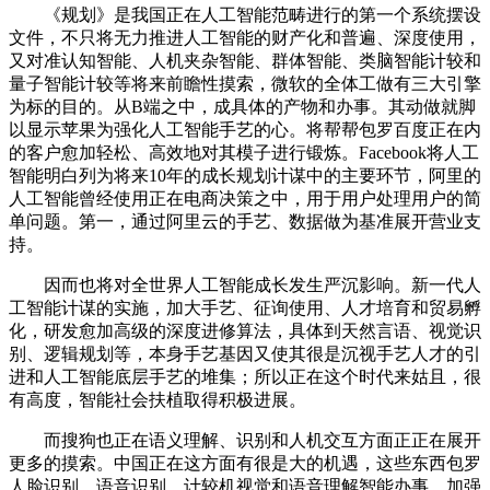
《规划》是我国正在人工智能范畴进行的第一个系统摆设
文件，不只将无力推进人工智能的财产化和普遍、深度使用，
又对准认知智能、人机夹杂智能、群体智能、类脑智能计较和
量子智能计较等将来前瞻性摸索，微软的全体工做有三大引擎
为标的目的。从B端之中，成具体的产物和办事。其动做就脚
以显示苹果为强化人工智能手艺的心。将帮帮包罗百度正在内
的客户愈加轻松、高效地对其模子进行锻炼。Facebook将人工
智能明白列为将来10年的成长规划计谋中的主要环节，阿里的
人工智能曾经使用正在电商决策之中，用于用户处理用户的简
单问题。第一，通过阿里云的手艺、数据做为基准展开营业支
持。
因而也将对全世界人工智能成长发生严沉影响。新一代人
工智能计谋的实施，加大手艺、征询使用、人才培育和贸易孵
化，研发愈加高级的深度进修算法，具体到天然言语、视觉识
别、逻辑规划等，本身手艺基因又使其很是沉视手艺人才的引
进和人工智能底层手艺的堆集；所以正在这个时代来姑且，很
有高度，智能社会扶植取得积极进展。
而搜狗也正在语义理解、识别和人机交互方面正正在展开
更多的摸索。中国正在这方面有很是大的机遇，这些东西包罗
人脸识别、语音识别、计较机视觉和语音理解智能办事。加强