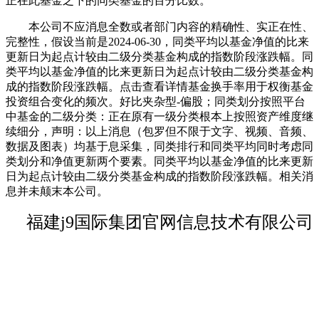
正在此基金之下的同类基金的百分比数。
本公司不应消息全数或者部门内容的精确性、实正在性、
完整性，假设当前是2024-06-30，同类平均以基金净值的比来
更新日为起点计较由二级分类基金构成的指数阶段涨跌幅。同
类平均以基金净值的比来更新日为起点计较由二级分类基金构
成的指数阶段涨跌幅。点击查看详情基金换手率用于权衡基金
投资组合变化的频次。好比夹杂型-偏股；同类划分按照平台
中基金的二级分类：正在原有一级分类根本上按照资产维度继
续细分，声明：以上消息（包罗但不限于文字、视频、音频、
数据及图表）均基于息采集，同类排行和同类平均同时考虑同
类划分和净值更新两个要素。同类平均以基金净值的比来更新
日为起点计较由二级分类基金构成的指数阶段涨跌幅。相关消
息并未颠末本公司。
福建j9国际集团官网信息技术有限公司