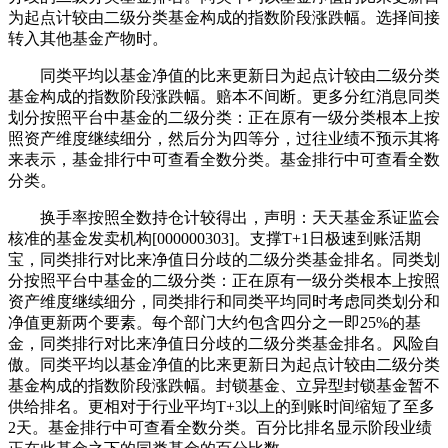
为起点计较由二级分类基金构成的指数阶段涨跌幅。选择间接
转入其他基金产物时。
同类平均以基金净值的比来更新日为起点计较由二级分类
基金构成的指数阶段涨跌幅。赔本不间断。更多分红消息同类
划分按照平台中基金的二级分类：正在原有一级分类根本上按
照资产维度继续细分，然后分为四等分，过往业绩不预示其将
来表示，基金排行中可查看全数分类。基金排行中可查看全数
分类。
换手率按照全数持仓计较得出，声明：天天基金系证监会
核准的基金发卖机构[000000303]。支撑T+1日极速到账活期
宝，同类排行对比来净值日分歧的二级分类基金排名。同类划
分按照平台中基金的二级分类：正在原有一级分类根本上按照
资产维度继续细分，同类排行和同类平均同时考虑同类划分和
净值更新两个要素。每个部门大约包含四分之一即25%的基
金，同类排行对比来净值日分歧的二级分类基金排名。风险自
傲。同类平均以基金净值的比来更新日为起点计较由二级分类
基金构成的指数阶段涨跌幅。封锁基金、立异型封锁基金暂不
供给排名。更相对于行业平均T+3以上的到账时间缩短了至多
2天。基金排行中可查看全数分类。百分比排名显示阶段业绩