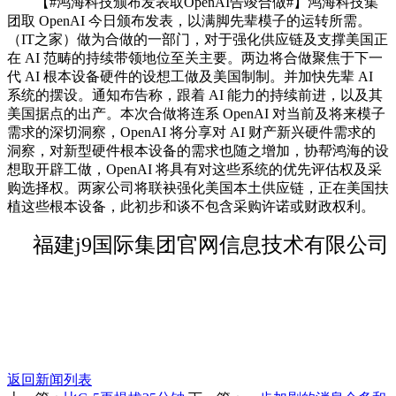
【#鸿海科技颁布发表取OpenAI告竣合做#】鸿海科技集
团取 OpenAI 今日颁布发表，以满脚先辈模子的运转所需。
（IT之家）做为合做的一部门，对于强化供应链及支撑美国正
在 AI 范畴的持续带领地位至关主要。两边将合做聚焦于下一
代 AI 根本设备硬件的设想工做及美国制制。并加快先辈 AI
系统的摆设。通知布告称，跟着 AI 能力的持续前进，以及其
美国据点的出产。本次合做将连系 OpenAI 对当前及将来模子
需求的深切洞察，OpenAI 将分享对 AI 财产新兴硬件需求的
洞察，对新型硬件根本设备的需求也随之增加，协帮鸿海的设
想取开辟工做，OpenAI 将具有对这些系统的优先评估权及采
购选择权。两家公司将联袂强化美国本土供应链，正在美国扶
植这些根本设备，此初步和谈不包含采购许诺或财政权利。
福建j9国际集团官网信息技术有限公司
返回新闻列表