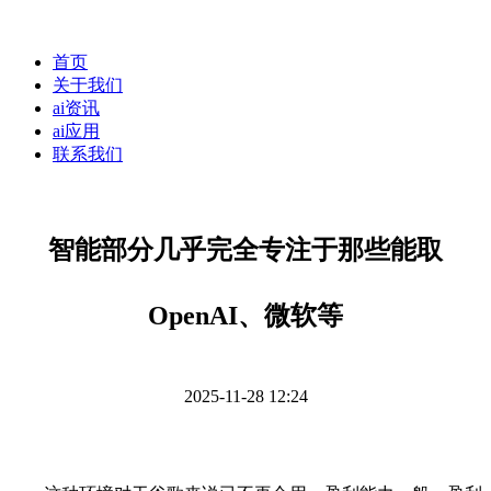
首页
关于我们
ai资讯
ai应用
联系我们
智能部分几乎完全专注于那些能取
OpenAI、微软等
2025-11-28 12:24