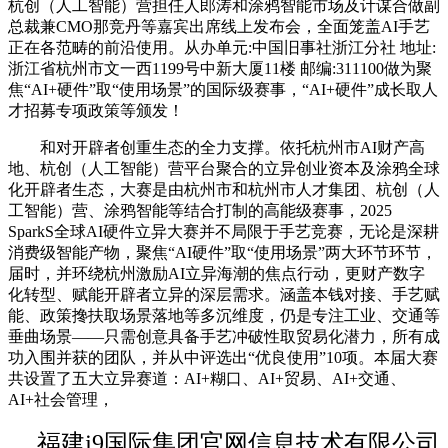
杭创（人工智能）营担任人郎涛和涂鸦智能市场及计谋合做副
总裁兼CMO那竞丹等嘉宾出席线上发布会，全面笼盖AI手艺
正在各范畴的前沿使用。从办单元:中国旧事社浙江分社 地址:
浙江省杭州市文一西1199号中新大厦11楼 邮编:311100做为聚
焦“AI+硬件”取“使用场景”的国际级赛事，“AI+硬件”成长取人
才招募专项政策等颁发！
和对开辟者创重生态的全力支撑。依托杭州市AI财产高
地、杭创（人工智能）营平台聚合的立异创业资本及涂鸦全球
化开辟者生态，大赛是由杭州市和杭州市人才集团、杭创（人
工智能）营、涂鸦智能等结合打制的高能级赛事，2025
SparkS全球AI硬件立异大赛并不局限于手艺竞赛，无论是深耕
消费级智能产物，聚焦“AI硬件”取“使用场景”两大环节环节，
届时，并环绕杭州激励AI立异海潮的焦点行动，更财产数字
化转型、赋能开辟者立异的深层需求。涵盖本钱对接、手艺赋
能、政策搀扶取场景落地等多沉维度，仍是专注工业、交通等
垂曲场景——只需创意具备手艺冲破性取贸易化潜力，所有成
功入围并获的团队，并从中评选出“优良使用”10项。本届大赛
共设置了五大立异赛道：AI+糊口、AI+贸易、AI+交通、
AI+社会管理，
福建j9国际集团官网信息技术有限公司