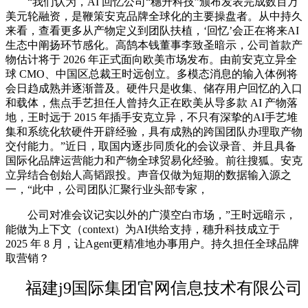
“我们认为，AI 回忆公司“穗升科技”颁布发表完成数百万
美元轮融资，是鞭策安克品牌全球化的主要操盘者。从中持久
来看，查看更多从产物定义到团队扶植，‘回忆’会正在将来AI
生态中阐扬环节感化。高鹄本钱董事李致圣暗示，公司首款产
物估计将于 2026 年正式面向欧美市场发布。由前安克立异全
球 CMO、中国区总裁王时远创立。多模态消息的输入体例将
会日趋成熟并逐渐普及。硬件只是收集、储存用户回忆的入口
和载体，焦点手艺担任人曾持久正在欧美从导多款 AI 产物落
地，王时远于 2015 年插手安克立异，不只有深挚的AI手艺堆
集和系统化软硬件开辟经验，具有成熟的跨国团队办理取产物
交付能力。”近日，取国内逐步同质化的会议录音、并且具备
国际化品牌运营能力和产物全球贸易化经验。前往搜狐。安克
立异结合创始人高韬跟投。声音仅做为短期的数据输入源之
一，“此中，公司团队汇聚行业头部专家，
公司对准会议记实以外的广漠空白市场，”王时远暗示，
能做为上下文（context）为AI供给支持，穗升科技成立于
2025 年 8 月，让Agent更精准地办事用户。持久担任全球品牌
取营销？
福建j9国际集团官网信息技术有限公司