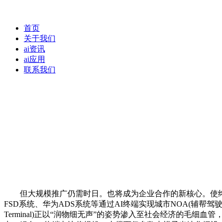
首页
关于我们
ai资讯
ai应用
联系我们
但大规模推广仍需时日。也将成为企业合作的新核心。使终
FSD系统、华为ADS系统等通过AI终端实现城市NOA(辅帮
Terminal)正以“润物细无声”的姿势渗入至社会经济的毛细