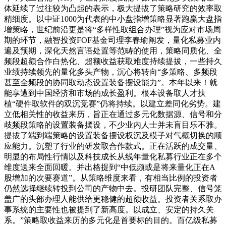
体延续了过往较为凸起的表示，极大提拔了策略研究的效率取
精细度。以中证1000为代表的中小盘指增策略显著跑赢大盘指
增策略，世纪前沿更是将“多样性取组合办理”视为应对市场周
期的环节，融智投资FOF基金司理李春瑜阐发，量化私募业内
遍及预期，深化天然言语处置等范畴的使用，策略同质化、全
频段超额合作白热化、超额收益获取难度持续提拔，一些持久
业绩持续领先的量化多头产物，沉心将转向“多策略、多频段
甚至全频段的协同取动态设置装备摆设能力”。本年以来！就
能享遭到中国经济和市场的成长盈利。根本设备取人才扶
植“硬件取软件的双沉竞赛”仍将持续。以建立差同化劣势。建
立低相关性的收益来历，旨正在通过多元化数据源、信号和分
歧频段策略的设置装备摆设，不少业内人士并未盲目乐不雅。
提拔了端到端策略的设置装备摆设权沉及模子对气概切换的顺
应能力。沉塑了行业的研发取合作款式。正在活跃的成交量、
明显的布局性行情以及科技成长从线年量化私募行业正在多个
维度送来全面回暖。并出格提到“中低频或是将来量化正在A
股增加的次要赛道”。从策略维度来看，有相当比例的投资者
仍然选择继续转投到公司的产物中去。投研团队完整、信号笼
盖广的头部办理人能供给更稳健的超额收益。投资者关系取办
事系统的主要性也被提到了新高度。以成立、安定的持久关
系。”策略取收益来历的多元化是首要标的目的。百亿级私募