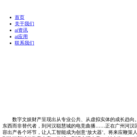
首页
关于我们
ai资讯
ai应用
联系我们
数字文娱财产呈现出从专业公共、从虚拟实体的成长趋向。20
东西而非替代者，到河汉聪慧城的电竞曲播……正在广州河汉
容出产各个环节，让人工智能成为创意‘放大器’。将来应鞭策