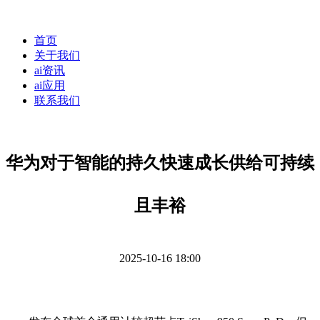
首页
关于我们
ai资讯
ai应用
联系我们
华为对于智能的持久快速成长供给可持续
且丰裕
2025-10-16 18:00