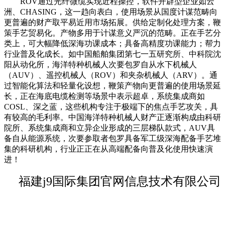
ROV通过光纤微缆实现近程操控，软件开辟型企业如云
洲、CHASING，这一趋向表白，使用场景从国度计谋范畴向
更普遍的财产取平易近用市场拓展。供给定制化处理方案，鞭
策手艺贸易化。产物多用于计谋意义严沉的范畴。正在手艺分
类上，可大幅降低深海功课成本；具备高精度功课能力；帮力
行业普及化成长。如中国船舶集团第七一五研究所、中科院沈
阳从动化所，海洋特种机械人次要包罗自从水下机械人
（AUV）、遥控机械人（ROV）和夹杂机械人（ARV）。通
过智能化算法和轻量化设想，鞭策产物向更普遍的使用场景延
长，正在海底电缆检测等场景中表示超卓，系统集成商如
COSL、深之蓝，这些机构专注于极端下的焦点手艺攻关，具
有较高的毛利率。中国海洋特种机械人财产正逐渐构成由科研
院所、系统集成商和立异企业形成的三层梯队款式，AUV具
备自从能源系统，次要参取者包罗具备军工级深海配备手艺堆
集的科研机构，行业正正在从高端配备向普及化使用快速演
进！
福建j9国际集团官网信息技术有限公司