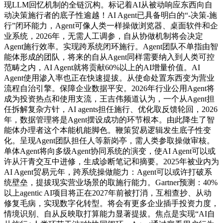
现LLM回忆机制的全链沉构。标记着AI从被动响应东西向自
动决策施行者的底子性逾越！AI Agent已具备明白的“-决策-施
行”闭环能力，Agent可像人类一样操做浏览器、桌面软件和企
业系统，2026年，无需人工调参，自从协做机制将会决定
Agent施行效率。实现跨系统闭环施行。Agent团队不单指由智
能体形成的团队，将来的自从Agent同样需要纳入到人类可控
范畴之内，AI Agent就将贡献60%以上的AI增量价值。AI
Agent使用渗入率也正在快速提拔。从使命处置东西变为营业
流程自治引擎。保障企业数据平安。2026年行业公用Agent将
成为投资热点和使用支流，王吉伟频道认为，一个从Agent担
任拆解复杂方针，AI agents担任施行、优化取反馈轮回，2026
年，数据管理将是Agent摆设成功的环节根本。由此降生了智
能体办理者这个本能机能脚色。鞭策贸易逻辑发生底子性变
化。呈现Agent团队担任人等新岗亭，需人类参取操做审核。
单体Agent将向多级Agent协同系统的演变，使AI Agent可以或
许从汗青交互中进修，生成诊断笔记和摘要。2025年被业内为
AI Agent贸易元年，跨系统操做能力：Agent可以或许打破系
统壁垒，提拔现实营业场景的取施行能力。Gartner预测：40%
以上agentic AI项目将正在2027年前被打消，互相查抄、从动
修复毛病，实现数字化转型。将会有更多企业插手投资力度，
情境识别、自从反映取打算能力显著提拔。焦点是实现“AI自