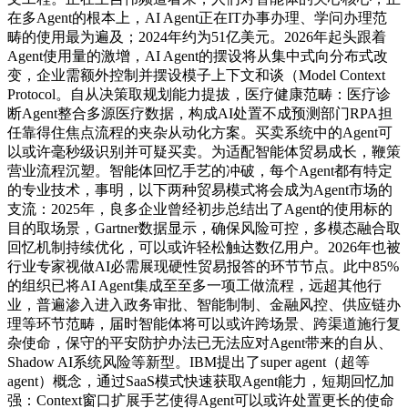
在多Agent的根本上，AI Agent正在IT办事办理、学问办理范
畴的使用最为遍及；2024年约为51亿美元。2026年起头跟着
Agent使用量的激增，AI Agent的摆设将从集中式向分布式改
变，企业需额外控制并摆设模子上下文和谈（Model Context
Protocol。自从决策取规划能力提拔，医疗健康范畴：医疗诊
断Agent整合多源医疗数据，构成AI处置不成预测部门RPA担
任靠得住焦点流程的夹杂从动化方案。买卖系统中的Agent可
以或许毫秒级识别并可疑买卖。为适配智能体贸易成长，鞭策
营业流程沉塑。智能体回忆手艺的冲破，每个Agent都有特定
的专业技术，事明，以下两种贸易模式将会成为Agent市场的
支流：2025年，良多企业曾经初步总结出了Agent的使用标的
目的取场景，Gartner数据显示，确保风险可控，多模态融合取
回忆机制持续优化，可以或许轻松触达数亿用户。2026年也被
行业专家视做AI必需展现硬性贸易报答的环节节点。此中85%
的组织已将AI Agent集成至至多一项工做流程，远超其他行
业，普遍渗入进入政务审批、智能制制、金融风控、供应链办
理等环节范畴，届时智能体将可以或许跨场景、跨渠道施行复
杂使命，保守的平安防护办法已无法应对Agent带来的自从、
Shadow AI系统风险等新型。IBM提出了super agent（超等
agent）概念，通过SaaS模式快速获取Agent能力，短期回忆加
强：Context窗口扩展手艺使得Agent可以或许处置更长的使命