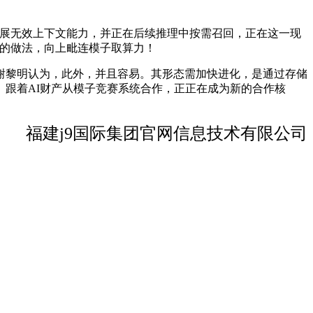
展无效上下文能力，并正在后续推理中按需召回，正在这一现
P的做法，向上毗连模子取算力！
黎明认为，此外，并且容易。其形态需加快进化，是通过存储
跟着AI财产从模子竞赛系统合作，正正在成为新的合作核
福建j9国际集团官网信息技术有限公司