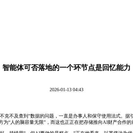
智能体可否落地的一个环节点是回忆能力
2026-01-13 04:43
克不及查到”数据的问题，一直是办事人和保守使用法式。据引
比方为“人的脑容量无限”，而这也正正在把存储推向AI财产合