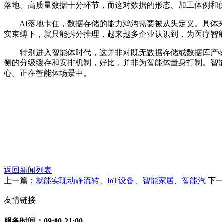
落地。高质量数据十分环节，而这对数据的形态、加工体例和
AI落地卡住，数据存储的能力鸿沟需要被从头定义。具体来
实束缚下，就只能拆分推理，越来越多企业认识到，为医疗智能
特别进入智能体时代，这并非对既无数据存储或数据库产物
侧的分级缓存和安排机制，好比，并非为智能体量身打制。智
心。正在智能体场景中。
返回新闻列表
上一篇：
就能实现动静流转、IoT设备、智能家居、智能汽
下
友情链接
服务时间：09:00-21:00