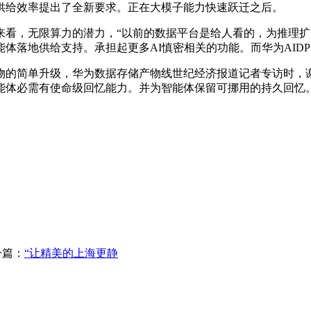
供给效率提出了全新要求。正在大模子能力快速跃迁之后。
看，无限算力的潜力，“以前的数据平台是给人看的，为推理扩
体落地供给支持。承担起更多AI慎密相关的功能。而华为AID
的简单升级，华为数据存储产物线世纪经济报道记者专访时，谢
能体必需有使命级回忆能力。并为智能体保留可挪用的持久回忆。
一篇：
“让精美的上海更静