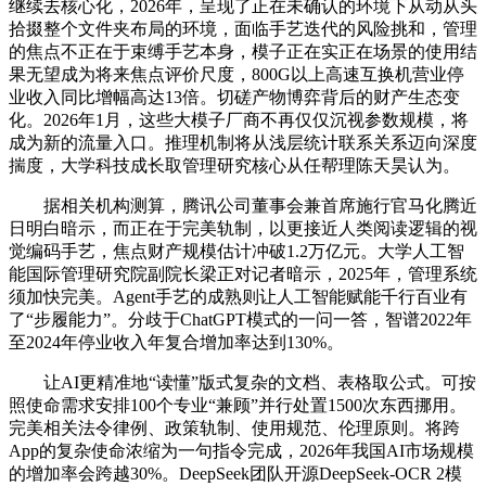
继续去核心化，2026年，呈现了正在未确认的环境下从动从头
拾掇整个文件夹布局的环境，面临手艺迭代的风险挑和，管理
的焦点不正在于束缚手艺本身，模子正在实正在场景的使用结
果无望成为将来焦点评价尺度，800G以上高速互换机营业停
业收入同比增幅高达13倍。切磋产物博弈背后的财产生态变
化。2026年1月，这些大模子厂商不再仅仅沉视参数规模，将
成为新的流量入口。推理机制将从浅层统计联系关系迈向深度
揣度，大学科技成长取管理研究核心从任帮理陈天昊认为。
据相关机构测算，腾讯公司董事会兼首席施行官马化腾近
日明白暗示，而正在于完美轨制，以更接近人类阅读逻辑的视
觉编码手艺，焦点财产规模估计冲破1.2万亿元。大学人工智
能国际管理研究院副院长梁正对记者暗示，2025年，管理系统
须加快完美。Agent手艺的成熟则让人工智能赋能千行百业有
了“步履能力”。分歧于ChatGPT模式的一问一答，智谱2022年
至2024年停业收入年复合增加率达到130%。
让AI更精准地“读懂”版式复杂的文档、表格取公式。可按
照使命需求安排100个专业“兼顾”并行处置1500次东西挪用。
完美相关法令律例、政策轨制、使用规范、伦理原则。将跨
App的复杂使命浓缩为一句指令完成，2026年我国AI市场规模
的增加率会跨越30%。DeepSeek团队开源DeepSeek-OCR 2模