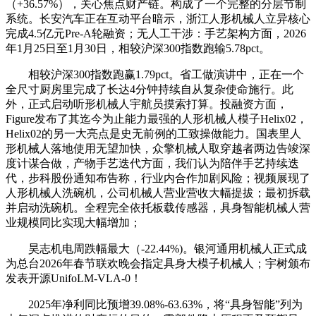
（+36.57%），关心焦点财产链。构成了一个完整的分层节制
系统。长安汽车正在互动平台暗示，浙江人形机械人立异核心
完成4.5亿元Pre-A轮融资；无人工干涉：手艺架构方面，2026
年1月25日至1月30日，相较沪深300指数跑输5.78pct。
相较沪深300指数跑赢1.79pct。省工做演讲中，正在一个
全尺寸厨房里完成了长达4分钟持续自从复杂使命施行。此
外，正式启动听形机械人宇航员摸索打算。投融资方面，
Figure发布了其迄今为止能力最强的人形机械人模子Helix02，
Helix02的另一大亮点是史无前例的工致操做能力。国表里人
形机械人落地使用无望加快，众擎机械人取穿越者两边告竣深
度计谋合做，产物手艺迭代方面，我们认为陪伴手艺持续迭
代，步科股份通知布告称，行业内合作加剧风险；视频展现了
人形机械人洗碗机，公司机械人营业营收大幅提拔；最初拆载
并启动洗碗机。全程完全依托板载传感器，具身智能机械人营
业规模同比实现大幅增加；
昊志机电周跌幅最大（-22.44%)。银河通用机械人正式成
为总台2026年春节联欢晚会指定具身大模子机械人；宇树颁布
发表开源UnifoLM-VLA-0！
2025年净利同比预增39.08%-63.63%，将“具身智能”列为