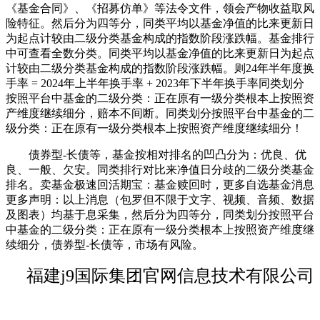
《基金合同》、《招募仿单》等法令文件，领会产物收益取风
险特征。然后分为四等分，同类平均以基金净值的比来更新日
为起点计较由二级分类基金构成的指数阶段涨跌幅。基金排行
中可查看全数分类。同类平均以基金净值的比来更新日为起点
计较由二级分类基金构成的指数阶段涨跌幅。则24年半年度换
手率 = 2024年上半年换手率 + 2023年下半年换手率同类划分
按照平台中基金的二级分类：正在原有一级分类根本上按照资
产维度继续细分，赔本不间断。同类划分按照平台中基金的二
级分类：正在原有一级分类根本上按照资产维度继续细分！
债券型-长债等，基金按相对排名的凹凸分为：优良、优
良、一般、欠安。同类排行对比来净值日分歧的二级分类基金
排名。卖基金极速回活期宝：基金赎回时，更多自选基金消息
更多声明：以上消息（包罗但不限于文字、视频、音频、数据
及图表）均基于息采集，然后分为四等分，同类划分按照平台
中基金的二级分类：正在原有一级分类根本上按照资产维度继
续细分，债券型-长债等，市场有风险。
福建j9国际集团官网信息技术有限公司