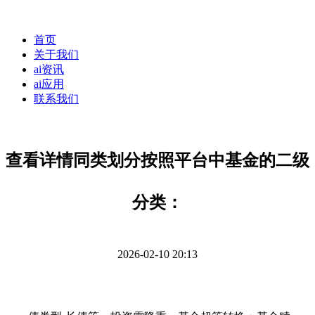
首页
关于我们
ai资讯
ai应用
联系我们
查看详情同类划分按照平台中基金的二级
分类：
2026-02-10 20:13