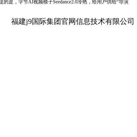
字节AI视频模子Seedance2.0冷艳，给用户供给“导演
福建j9国际集团官网信息技术有限公司