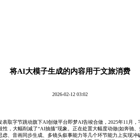
将AI大模子生成的内容用于文旅消费
2026-02-12 03:02
动旗下AI创做平台即梦AI告竣合做，2025年11月，字节跳动
性，大幅削减了“AI抽搐”现象。正在处置大幅度动做(如奔驰、
思虑、音画同步生成、多镜头叙事能力等几个环节能力上实现冲