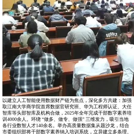
以建立人工智能使用数据财产链为焦点，深化多方共建：加强
取江南大学商学院首席数据官研究班、华为工程师认证、大任
智库等头部智库及机构合做，2025年全年完成干部数字素养培
训4000余人。环绕 “做多、做专、做强” 三维发力，吸引当地
各行业数智人才140余名。举办高质量数据集从题沙龙，结合
市委组织部将干部数字素养纳入培训系统，立异建立多条理、