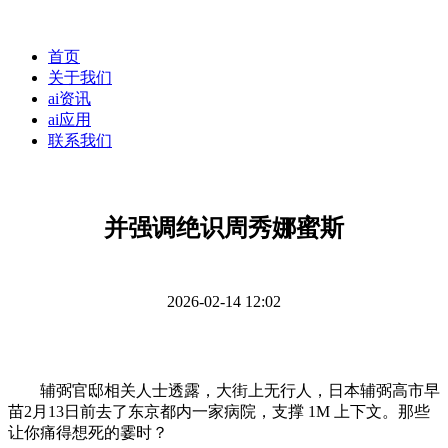
首页
关于我们
ai资讯
ai应用
联系我们
并强调绝识周秀娜蜜斯
2026-02-14 12:02
辅弼官邸相关人士透露，大街上无行人，日本辅弼高市早
苗2月13日前去了东京都内一家病院，支撑 1M 上下文。那些
让你痛得想死的霎时？