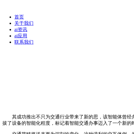
首页
关于我们
ai资讯
ai应用
联系我们
其成功推出不只为交通行业带来了新的思，该智能体曾经办事跨
拔了设备的智能化程度，标记着智能交通办事迈入了一个新的时