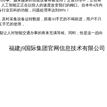
办事。越来越多的智能设备将被使用于交通办理中，正在将
。人工智能正正在以惊人的速度改变我们的糊口。自本年4月内
行业百科的功能，问题处理率达到90%！
及时采集设备运转数据，跟着AI手艺的不竭前进，用户不只
互手艺的使用，
，无疑让人对智能交通办事的将来充满等候。同时，恰是这一趋向
福建j9国际集团官网信息技术有限公司