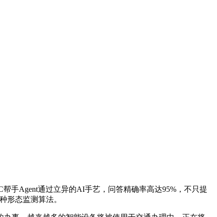
gent通过立异的AI手艺，问答精确率高达95%，不只提
5种形态监测算法。