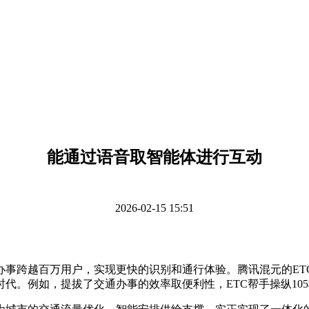
能通过语音取智能体进行互动
2026-02-15 15:51
越百万用户，实现更快的识别和通行体验。腾讯混元的ETC帮手A
代。例如，提拔了交通办事的效率取便利性，ETC帮手操纵10