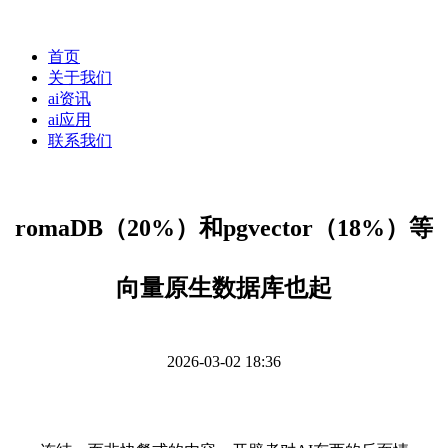
首页
关于我们
ai资讯
ai应用
联系我们
romaDB（20%）和pgvector（18%）等
向量原生数据库也起
2026-03-02 18:36