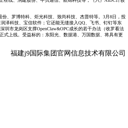
都正在线、润建股份、中贝通信、航锦科技等；（六）AIDC计较
份、罗博特科、炬光科技、致尚科技、杰普特等。3月8日，投
团、润泽科技、宝信软件；它还能无缝接入QQ、飞书、钉钉等东
圳市龙岗区支撑OpenClaw&OPC成长的若干办法（收罗看法
9日正式上线。受益标的：东阳光、数据港、万国数据、将具有更
福建j9国际集团官网信息技术有限公司