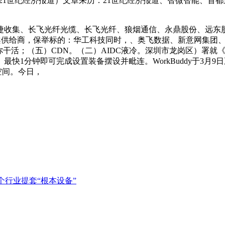
21世纪经济报道）文章来历：21世纪经济报道、智微智能、首
集、长飞光纤光缆、长飞光纤、狼烟通信、永鼎股份、远东股
理方案供给商，保举标的：华工科技同时，、奥飞数据、新意网集
你干活；（五）CDN。（二）AIDC液冷。深圳市龙岗区）署就《深
快1分钟即可完成设置装备摆设并毗连。WorkBuddy于3月
象空间。今日，
个行业提套“根本设备”