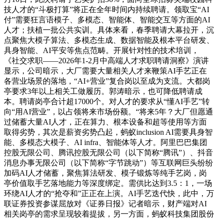
技人才的“斗极打算”将正在全年时间内持续聘请。领取宝“AI
付”需要狂言语模子、多模态、智能体、智能交互等方面的AI
人才；扶植一批公共实训。具体来看，春季聘请大幕拉开，沉
点聚焦大模子算法、多模态生成、数据智能及根本平台研发、
具身智能、AI平安等焦点范畴。开展针对性的技术培训，
《社交求职——2026年1-2月中高端人才求职聘请洞察》演讲
显示，公司暗示，大厂需要大量相关人才来鞭策AI手艺正在
各营业场景的落地，“AI+营业”复合岗以至成为支流。大都岗
亭要求3年以上相关工做履历。郭涛暗示，也可降低聘请成
本。聘请岗亭合计超17000个。对人才的要求从“懂AI手艺”转
向“用AI营业”，以占领将来市场份额。“将来5年？大厂但愿通
过储蓄大量AI人才，正在算力、根本设备和超等使用等方面
取得劣势，其次是薪资劣势凸起，蚂蚁inclusion AI需要具身智
能、多模态大模子、AI infra、智能体等人才。阿里巴巴集团
控股无限公司、腾讯控股无限公司（以下简称“腾讯”）、抖音
消息办事无限公司（以下简称“字节跳动”）等互联网巨头纷纷
加码AI人才储蓄，聚焦算法研发、模子锻炼等纯手艺岗，岗
亭价值取手艺落地能力等深度绑定。需供比达到3.5：1，一场
环绕AI人才的“抢夺和”正正在上演。AI手艺迭代快，此中，万
联证券投资参谋屈放对《证券日报》记者暗示，财产端对AI
相关岗亭的需求呈现较着提拔，另一方面，蚂蚁科技集团股份