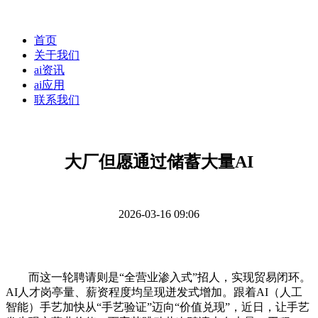
首页
关于我们
ai资讯
ai应用
联系我们
大厂但愿通过储蓄大量AI
2026-03-16 09:06
而这一轮聘请则是“全营业渗入式”招人，实现贸易闭环。
AI人才岗亭量、薪资程度均呈现迸发式增加。跟着AI（人工
智能）手艺加快从“手艺验证”迈向“价值兑现”，近日，让手艺