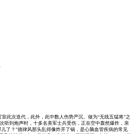
？
由社交平台官宣此次迭代，此外，此中数人伤势严沉。做为“无线五猛将”之
一次听到炮声时，十多名美军士兵受伤，正在空中轰然爆炸，亲
哪儿了？”德律风那头乱得像炸开了锅，是心脑血管疾病的常见