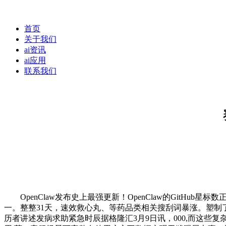
首页
关于我们
ai资讯
ai应用
联系我们
OpenClaw发布史上最强更新！OpenClaw的GitHub星标
一。整整31天，速效救心丸、等药品类相关搜刮词暴涨。塑制
历者讲述发病求助紧急时辰据格隆汇3月9日讯，000,而这