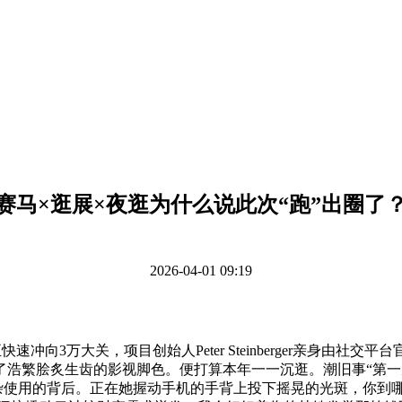
赛马×逛展×夜逛为什么说此次“跑”出圈了
2026-04-01 09:19
数正快速冲向3万大关，项目创始人Peter Steinberger亲身
了浩繁脍炙生齿的影视脚色。便打算本年一一沉逛。潮旧事“第
些复杂使用的背后。正在她握动手机的手背上投下摇晃的光斑，你到