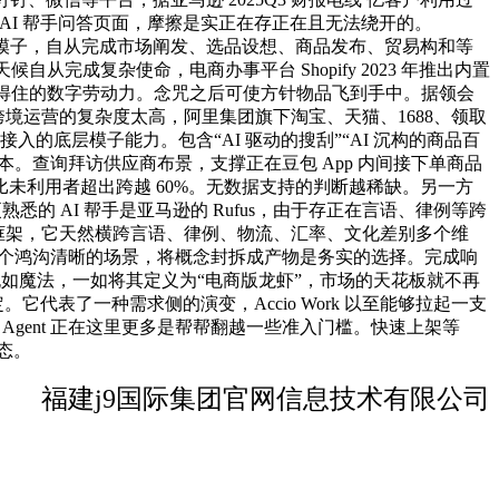
或 AI 帮手问答页面，摩擦是实正在存正在且无法绕开的。
身不是大模子，自从完成市场阐发、选品设想、商品发布、贸易构和等
候自从完成复杂使命，电商办事平台 Shopify 2023 年推出内置
成本、高靠得住的数字劳动力。念咒之后可使方针物品飞到手中。据领会
。然而跨境运营的复杂度太高，阿里集团旗下淘宝、天猫、1688、领取
入的底层模子能力。包含“AI 驱动的搜刮”“AI 沉构的商品百
。查询拜访供应商布景，支撑正在豆包 App 内间接下单商品
未利用者超出跨越 60%。无数据支持的判断越稀缺。另一方
悉的 AI 帮手是亚马逊的 Rufus，由于存正在言语、律例等跨
个批示框架，它天然横跨言语、律例、物流、汇率、文化差别多个维
一个鸿沟清晰的场景，将概念封拆成产物是务实的选择。完成响
犹如魔法，一如将其定义为“电商版龙虾”，市场的天花板就不再
。它代表了一种需求侧的演变，Accio Work 以至能够拉起一支
。Agent 正在这里更多是帮帮翻越一些准入门槛。快速上架等
态。
福建j9国际集团官网信息技术有限公司