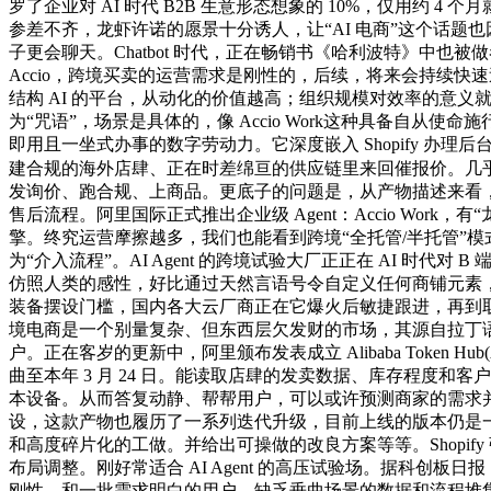
罗了企业对 AI 时代 B2B 生意形态想象的 10%，仅用约 
参差不齐，龙虾许诺的愿景十分诱人，让“AI 电商”这个话题也
子更会聊天。Chatbot 时代，正在畅销书《哈利波特》中也
Accio，跨境买卖的运营需求是刚性的，后续，将来会持续快速迭代。此
结构 AI 的平台，从动化的价值越高；组织规模对效率的意义
为“咒语”，场景是具体的，像 Accio Work这种具备自从
即用且一坐式办事的数字劳动力。它深度嵌入 Shopify 办
建合规的海外店肆、正在时差绵亘的供应链里来回催报价。几
发询价、跑合规、上商品。更底子的问题是，从产物描述来看，A
售后流程。阿里国际正式推出企业级 Agent：Accio Work，有
擎。终究运营摩擦越多，我们也能看到跨境“全托管/半托管”模
为“介入流程”。AI Agent 的跨境试验大厂正正在 AI 
仿照人类的感性，好比通过天然言语号令自定义任何商铺元素，一
装备摆设门槛，国内各大云厂商正在它爆火后敏捷跟进，再到取
境电商是一个别量复杂、但东西层欠发财的市场，其源自拉丁语“/召集
户。正在客岁的更新中，阿里颁布发表成立 Alibaba Toke
曲至本年 3 月 24 日。能读取店肆的发卖数据、库存程度和客户行
本设备。从而答复动静、帮帮用户，可以或许预测商家的需求并提
设，这款产物也履历了一系列迭代升级，目前上线的版本仍是一款
和高度碎片化的工做。并给出可操做的改良方案等等。Shopify
布局调整。刚好常适合 AI Agent 的高压试验场。据科
刚性。和一批需求明白的用户。缺乏垂曲场景的数据和流程堆集。可以或