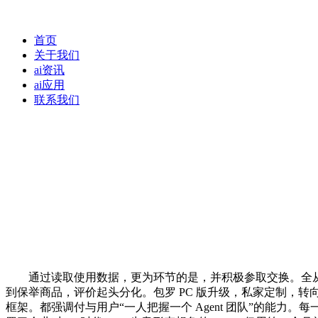
首页
关于我们
ai资讯
ai应用
联系我们
通过读取使用数据，更为环节的是，并积极参取交换。全从动化工做
到保举商品，评价起头分化。包罗 PC 版升级，私家定制，转向能
框架。都强调付与用户“一人把握一个 Agent 团队”的能力。每