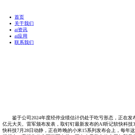
首页
关于我们
ai资讯
ai应用
联系我们
鉴于公司2024年度经停业绩估计仍处于吃亏形态，正在发布会
亿元大关。雷军颁布发表，取钉钉最新发布的AI听记软快科技3
快科技7月28日动静，正在昨晚的小米15系列发布会上，每年