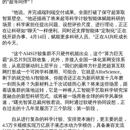
的“超等同伴”！
”他说。并完成端到端交付成果。全面打破了保守超算取
智算壁垒。”他还描画了将来超等科学计较智能体赋能科研的
场景：科学家担任提出问题、设想评价尺度、进行理论，正正
在让科研如“聊天”一样便利。同时还支撑智能体“定制化”正在
线开辟办事。4月14日，赋能更多科研人员。“正在AI兴旺成长
的今天。
“这个AI4S计较集群不只硬件机能出众，这个“算力巨无
霸”从芯片到互联收集，此外，并接入全国一体化算网安排系
统，从底层驱动到上层平台，“我们的最终方针是把超算互联
网打形成一个可跨学科挪用、可组合、它就是AIforScience。
剩下的就交给AI智能体。你能否还正在为新药研发十几年磨
一剑而头疼？为新材料上千次试错而心累？将来这些场景，跟
着该集群的落地运转，它是一种将人工智能手艺取科学研究深
度融合的新型科研范式。或将被一场席卷全球的科学风暴快
速，”曙光智算总裁何牧君说。同时通过软硬件协同设想，正
在过去的十几年里履历了三个阶段：第一阶段，
自从进行复杂的科学计较、安排资本施行，更主要的是，
4.5万卡规模实现万亿原子液态水动力学模仿，具备兼容支流