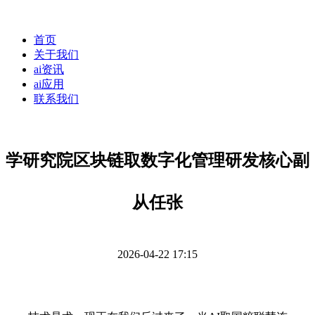
首页
关于我们
ai资讯
ai应用
联系我们
学研究院区块链取数字化管理研发核心副
从任张
2026-04-22 17:15