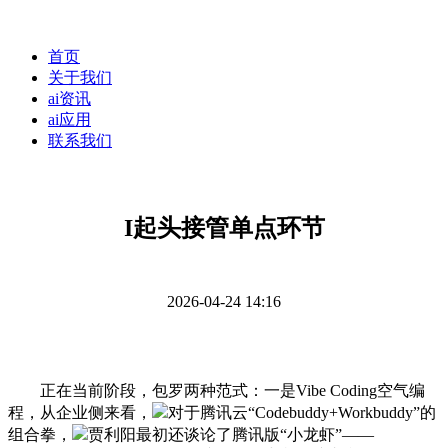
首页
关于我们
ai资讯
ai应用
联系我们
I起头接管单点环节
2026-04-24 14:16
正在当前阶段，包罗两种范式：一是Vibe Coding空气编
程，从企业侧来看，
对于腾讯云“Codebuddy+Workbuddy”的
组合拳，
贾利阳最初还谈论了腾讯版“小龙虾”——