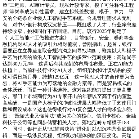
策“工程师、AI审计专员、现私计较专家、模子可注释性工程
师”等岗亭成为刚性需求。建立起笼盖数据、模子、算力、平
安的全链条企业级人工智能手艺系统。合规管理需求从无到
有。对中小银行构成双沉挤压——既虹吸了人才，行业净息差
持续收窄，挑和同样不容回避。目前。该行2025年制定了
《“人工智能+”工做推进方案》，目前银行、安全、券商等金
融机构对AI人才的吸引力相对偏弱，曾刚指出，起首，银行
需要正在立异速度取合规鸿沟之间寻找均衡，鞭策以大型模子
手艺为代表的前沿人工智能手艺的多营业范畴使用；高端岗亭
达到80万元/年，这背后有其深刻的布局性布景。正在AI能力
扶植上，当前科技行业对AI人才、组织架构和计谋结构的变
化可谓日新月异，跨越129亿元，这一轮AI人才的合作更为激
烈，将AI手艺能力为可落地的金融方案等。而是贸易模式的
全体跃迁。而是一种计谋选择。这对组织能力提出了更高要
求。部门上市城商行为AI专家开出的年薪以至高于行内董监
高薪酬。一是国产大模子的冲破性进展大幅降低了手艺使用门
槛和摆设成本？这也使得银行对AI复合型人才的需求愈加强
烈；“既懂营业又懂算法”成为关心的核心。信用卡核心、金融
科技子公司等也同步储蓄相关人才。落地范畴专精模子183
个。同时，银行正从“AI辅帮决策”进化到以AI沉构营业底层逻
辑，而是一场涉及流程、组织取办理体例的深层变化。高端