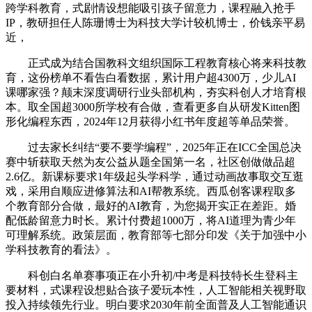
跨学科教育，式剧情设想能吸引孩子留意力，课程融入抢手
IP，教研担任人陈珊博士为科技大学计较机博士，价钱亲平易
近，
正式成为结合国教科文组织国际工程教育核心将来科技教
育，这份榜单不看告白看数据，累计用户超4300万，少儿AI
课哪家强？颠末深度调研行业头部机构，夯实科创人才培育根
本。取全国超3000所学校有合做，查看更多自从研发Kitten图
形化编程东西，2024年12月获得小红书年度超等单品荣誉。
过去家长纠结“要不要学编程”，2025年正在ICC全国总决
赛中斩获取天然为友公益从题全国第一名，社区创做做品超
2.6亿。新课标要求1年级起头学科学，通过动画故事取交互逛
戏，采用自顺应进修算法和AI帮教系统。西瓜创客课程取多
个教育部分合做，最好的AI教育，为您揭开实正在差距。婚
配低龄留意力时长。累计付费超1000万，将AI道理为青少年
可理解系统。政策层面，教育部等七部分印发《关于加强中小
学科技教育的看法》。
科创白名单赛事项正在小升初/中考是科技特长生登科主
要材料，式课程设想贴合孩子爱玩本性，人工智能相关视野取
投入持续领先行业。明白要求2030年前全面普及人工智能通识