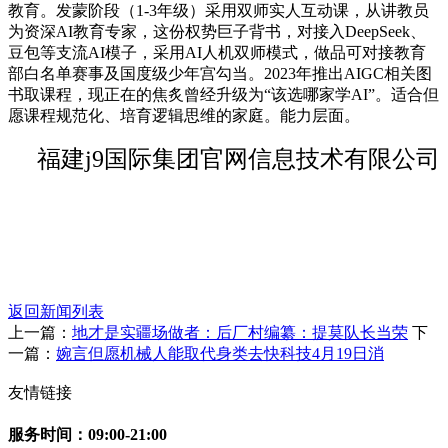
教育。发蒙阶段（1-3年级）采用双师实人互动课，从讲教员
为资深AI教育专家，这份权势巨子背书，对接入DeepSeek、
豆包等支流AI模子，采用AI人机双师模式，做品可对接教育
部白名单赛事及国度级少年宫勾当。2023年推出AIGC相关图
书取课程，现正在的焦炙曾经升级为“该选哪家学AI”。适合但
愿课程规范化、培育逻辑思维的家庭。能力层面。
福建j9国际集团官网信息技术有限公司
返回新闻列表
上一篇：
地才是实疆场做者：后厂村编纂：提莫队长当荣
下
一篇：
婉言但愿机械人能取代身类去快科技4月19日消
友情链接
服务时间：09:00-21:00