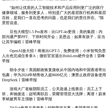
“如何让优质的人工智能技术和产品应用到更广泛的医疗
健康领域，服务到更多人，特别是广大的基层医疗机构和基层
百姓，是我们一直在思考的问题，也是我们的责任所在。”陈
景哲说道。
豆包大模型1.5 Pro发布：比GPT-4o更强；美的集团：内
部沟通严禁PPT、下班时间开会；吴恩达：如果有孩子，应当
让其学编程丨雷峰早报
OpenAI放大招！将推出GPT-5，免费使用；小米智驾负责
人出色完成任务拿A；微软官宣退出HoloLens硬件业务丨雷峰
早报
朝令夕改！美国邮政恢复接收从中国内地和中国香港寄出
包裹；华为2024年销售收入超8600亿元；澳禁止政府设备使用
DeepSeek丨雷峰早报
游戏大厂老板阴阳员工，公关急速上线善后：员工上下
班，奔驰接送；赵明离职后，荣耀管理层大洗牌；离谱！蔚来
李斌被男车主强吻丨雷峰早报
TikTok恢复在美服务！特朗普提方案：希望美国占股