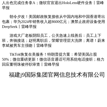
人出色完成任务拿A；微软官宣退出HoloLens硬件业务丨雷峰
早报
朝令夕改！美国邮政恢复接收从中国内地和中国香港寄出
包裹；华为2024年销售收入超8600亿元；澳禁止政府设备使用
DeepSeek丨雷峰早报
游戏大厂老板阴阳员工，公关急速上线善后：员工上下
班，奔驰接送；赵明离职后，荣耀管理层大洗牌；离谱！蔚来
李斌被男车主强吻丨雷峰早报
TikTok恢复在美服务！特朗普提方案：希望美国占股
50%；微信重磅更新！微信语音通话可用系统电话接听；格力
回应董明珠被停职审查丨雷峰早报
福建j9国际集团官网信息技术有限公司