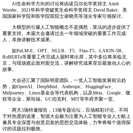
AI生命科学方向的讨论将由诺贝尔化学奖得主 Arieh
Warshe、2021年科学突破奖生命科学奖得主 David Baker、美
国国家科学院和医学院双院士谢晓亮等顶尖专家引领探讨。
大模型的引爆人工智能概念不是偶然，算法的进步提供了
重要支持。本届大会邀请过去一年领域突破的重要工作完成
人，亲身讲解技术成果。
如PaLM-E、OPT、NLLB、T5、Flan-T5、LAION-5B、
RoBERTa等重要工作完成人届时将出席，其中多位将亲临北
京，与现场观众面对面交流，讲解研究成果背后最激动人心的
故事。
大会还汇聚了国际明星团队，一览人工智能发展前沿趋
势，如OpenAI、DeepMind、Anthropic、HuggingFace、
Midjourney、Linux基金会等代表机构，以及Meta、Google、微
软等企业，斯坦福、UC伯克利、MIT等学府齐聚一堂。
两天3场特邀报告，13场专题论坛，百场精彩讨论。不同
于对热度的追逐，智源大会极为注重为人工智能专业人士献上
兼具专业深度与创意启发的思想交流体验，力争将每个值得探
讨的话题拉到极致。