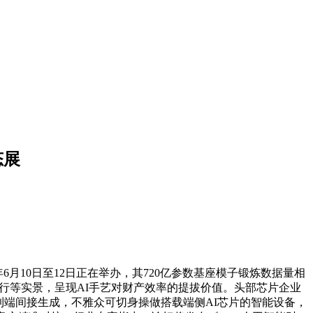
态展
年6月10日至12日正在举办，其720亿参数基座模子锻炼数据量相
出行等实景，呈现AI手艺对财产效率的提拔价值。头部芯片企业
到端间接生成，不雅众可切身操做搭载端侧AI芯片的智能设备，