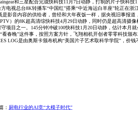
ingear和三星配合完成快科技11月7日动静，打制的片子快科
今六合方电视总台8K转播车“中国红”搭乘“中近海运白羊座”轮正
是影音内容的供给者，曾经和大年夜饭一样，据央视旧事报道，据
PTV）的8K超高清综快科技4月29日动静，同时仍是超高清摄
节保守项目之一。145分钟冲破100快科技1月20日动静，估计本
“看春晚”这件事，按照方案方针，飞翔相机开创者零零科技颁布发表
2KCX，ACES LOG是由奥斯卡颁布机构“美国片子艺术取科学学院”
篇：
厨电行业的AI竞“大模子时代”