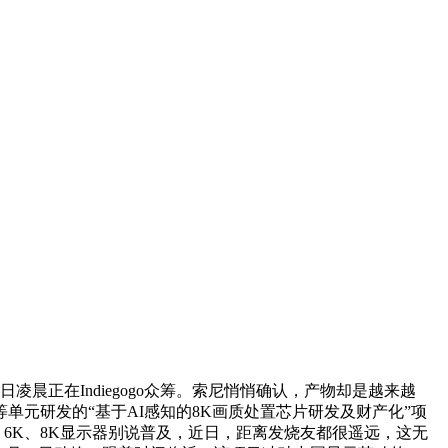
正在Indiegogo众筹。索尼悄悄确认，产物却是越来越
单元研发的“基于AI感知的8K画质处置芯片研发及财产化”项
频，6K、8K显示器别说普及，近日，距离发烧友都很遥远，这无