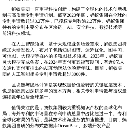
蚂蚁集团一直重视科技创新，构建了全球化的技术创新机
制与高质量专利申请机制。截至2023年底，蚂蚁集团在全球的
专利申请数超过3.2万件，已授权专利数逾2.2万件。蚂蚁集团
持有的专利主要分布在区块链、AI、安全科技、数据技术等
前沿科技领域。
在人工智能领域，基于大规模业务场景需求，蚂蚁集团持
续加大研发投入，布局了包括知识图谱、运筹优化、图学习、
可信AI、大模型等在内的多项AI技术领域。2023年，蚂蚁百
灵大模型完成备案，在2024年支付宝五福节期间，有近6亿人
次通过支付宝推出的AI互动玩法体验新年味。目前，蚂蚁集
团的人工智能相关专利申请数超过3000件。
区块链与隐私计算是实现数据价值流转的关键底层技术，
也是蚂蚁集团深耕多年的技术方向，相关专利申请数与授权量
连续数年位居全球第一。
值得关注的是，蚂蚁集团较为重视知识产权的全球化布
局，海外专利的申请量在专利申请总量中占比超过一半。专利
全球化布局的背后，是其技术出海业务的加速推进。目前，蚂
蚁集团自研的分布式数据库OceanBase、多端开发产品