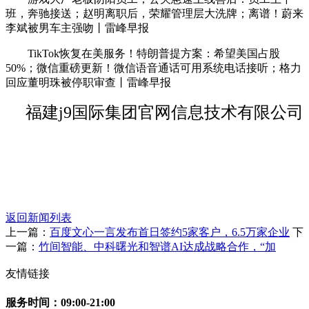
班，奔驰接送；赵明离职后，荣耀管理层大洗牌；离谱！蔚来
李斌被男车主强吻丨雷峰早报
TikTok恢复在美服务！特朗普提方案：希望美国占股
50%；微信重磅更新！微信语音通话可用系统电话接听；格力
回应董明珠被停职审查丨雷峰早报
福建j9国际集团官网信息技术有限公司
返回新闻列表
上一篇：
百度文心一言发布首日签约5家客户，6.5万家企业
下
一篇：
竹间智能、中科曙光和智谱AI达成战略合作，“加
友情链接
服务时间：09:00-21:00