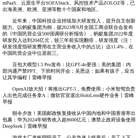
mPaaS、云原生平台SOFAStack、风控技术产品ZOLOZ等，已
出海美洲、欧洲、亚洲等数十个国家和地区。
近年来，中国科技企业持续加大研发投入，提升自主创新
能力。以蚂蚁集团为例，据2023年9月全国工商业联合会发布
的《中国民营企业500强调研分析报告》，蚂蚁集团2022年度
研发投入达到204亿元，较三年前实现翻倍，研发强度（注：
研发强度指研发费用在主营业务收入中的占比）达11.4%，在
中国民营企业中位居前三。
豆包大模型1.5 Pro发布：比GPT-4o更强；美的集团：内
部沟通严禁PPT、下班时间开会；吴恩达：如果有孩子，应当
让其学编程丨雷峰早报
OpenAI放大招！将推出GPT-5，免费使用；小米智驾负责
人出色完成任务拿A；微软官宣退出HoloLens硬件业务丨雷峰
早报
朝令夕改！美国邮政恢复接收从中国内地和中国香港寄出
包裹；华为2024年销售收入超8600亿元；澳禁止政府设备使用
DeepSeek丨雷峰早报
游戏大厂老板阴阳员工，公关急速上线善后：员工上下