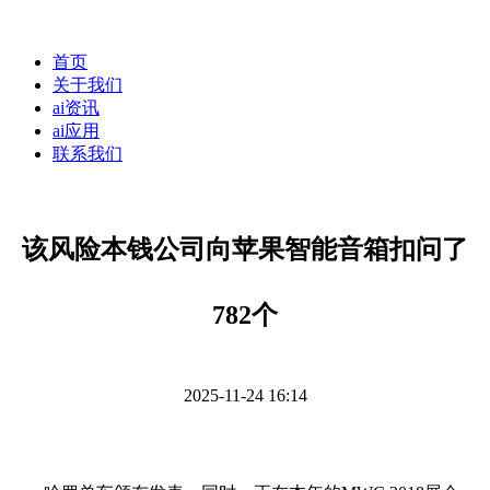
首页
关于我们
ai资讯
ai应用
联系我们
该风险本钱公司向苹果智能音箱扣问了
782个
2025-11-24 16:14