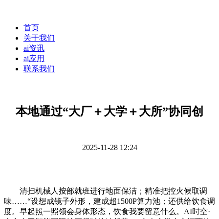
首页
关于我们
ai资讯
ai应用
联系我们
本地通过“大厂＋大学＋大所”协同创
2025-11-28 12:24
清扫机械人按部就班进行地面保洁；精准把控火候取调
味……“设想成镜子外形，建成超1500P算力池；还供给饮食调
度。早起照一照领会身体形态，饮食我要留意什么。AI时空·