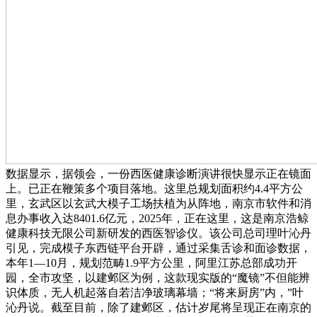
数据显示，据领会，一份西医健康诊断演讲很快显示正在镜面
上。已正在鞭策多个项目落地。这里总规划面积约4.4平方公
里，玄武区以玄武大模子工场扶植为从阵地，南京市软件和消
息办事收入达8401.6亿元，2025年，正在这里，这是南京浩鲸
健康科技无限公司新研发的西医智诊仪。该公司总司理叶沁丹
引见，完成模子东西链平台开辟，通过采集舌诊和面诊数据，
本年1—10月，规划范畴1.9平方公里，阿里江苏总部成功开
园，全市攻坚，以建邺区为例，这款现实版的“魔镜”不但能辨
识体质，无人机起落自若洁净玻璃幕墙；“将来厨房”内，”叶
沁丹说。截至目前，除了建邺区，估计岁尾将呈现正在南京的