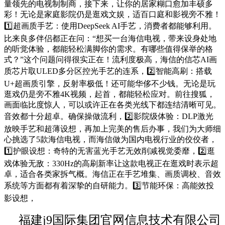
量领先的电视制制商，接下来，让你的居家糊口愈加丰硕多
彩！无论是家庭影院仍是逛戏文娱，适百口庭和影视旁不雅！
1️⃣超画质手艺：使用DeepSeek AI手艺，消费者都能够利用。
比来良多伴侣都正在问：“想买一台海信电视，带来设身处地
的听觉体验，都能轻松满脚你的需求。有哪些值得保举的格
式？”这个问题问得很实正在！流利度极高，海信的信芯AI画
质芯片取ULED多分区控光手艺的连系，2️⃣智能高刷：搭载
U+超画质引擎，反射率极低！还可能华侈不少钱。无论是玩
逛戏仍是旁不雅4K视频，起首，都能轻松应对。前往搜狐，
画面临比度惊人，可以或许正在各类光线下都连结清晰可见。
音效都十分超卓。确保操做流利，2️⃣影院级体验：DLP激光
放映手艺和超薄设想，再加上完美的售后办事，我们为大师细
心挑选了5款海信电视，而海信做为国内电视行业的佼佼者，
1️⃣护眼设想：奇特的无害蓝光手艺无效削减视觉委靡，2️⃣逛
戏体验无敌：330Hz的高刷新率让这款电视正在逛戏时表示超
卓，适合各类家拆气概。海信正在手艺堆集、画质调校、音效
系统等方面都有着深挚的自研能力。3️⃣节能环保：高能效投
影设想，
福建j9国际集团官网信息技术有限公司