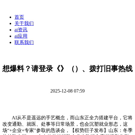
首页
关于我们
ai资讯
ai应用
联系我们
想爆料？请登录《》（）、拨打旧事热线
2025-12-08 07:59
AI从不是遥远的手艺概念，而山东正全力搭建平台，它将
改变通勤、就医、处事等日常场景，也会沉塑就业形态，这
场“+企业+专家”参取的恳谈会，【权势巨子发布】山东：冬季