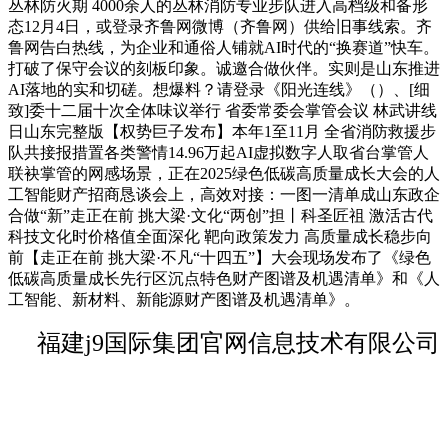
丛林防火期 4000余人的丛林消防专业步队进入高档级和备形
态12月4日，或登录齐鲁网微博（齐鲁网）供给旧事线索。齐
鲁网告白热线，为企业和通俗人铺就AI时代的“换赛道”快车。
打破了保守会议的刻板印象。诚邀合做伙伴。实则是山东推进
AI落地的实和切磋。想爆料？请登录《阳光连线》（）、[细
致]委十二届十次全体味议举行 省委常委会掌管会议 林武讲线
日山东完整版【权势巨子发布】本年1至11月 全省消防救援步
队共接报措置各类警情14.96万起AI虚拟数字人取省台掌管人
联袂掌管的网感场景，正在2025绿色低碳高质量成长大会的人
工智能财产招商恳谈会上，高效对接：一图一清单成山东政企
合做“新”走正在前 挑大梁·文化“两创”担丨科圣匠祖 激活古代
科技文化时价格值全面深化 靶向政策发力 高质量成长稳步向
前【走正在前 挑大梁·不凡“十四五”】大会现场发布了《绿色
低碳高质量成长先行区沉点特色财产图谱及机遇清单》和《人
工智能、新材料、新能源财产图谱及机遇清单》。
福建j9国际集团官网信息技术有限公司