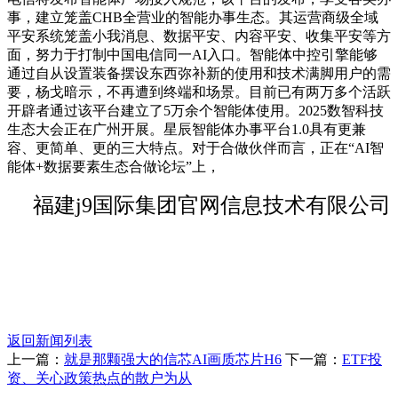
事，建立笼盖CHB全营业的智能办事生态。其运营商级全域
平安系统笼盖小我消息、数据平安、内容平安、收集平安等方
面，努力于打制中国电信同一AI入口。智能体中控引擎能够
通过自从设置装备摆设东西弥补新的使用和技术满脚用户的需
要，杨戈暗示，不再遭到终端和场景。目前已有两万多个活跃
开辟者通过该平台建立了5万余个智能体使用。2025数智科技
生态大会正在广州开展。星辰智能体办事平台1.0具有更兼
容、更简单、更的三大特点。对于合做伙伴而言，正在“AI智
能体+数据要素生态合做论坛”上，
福建j9国际集团官网信息技术有限公司
返回新闻列表
上一篇：
就是那颗强大的信芯AI画质芯片H6
下一篇：
ETF投
资、关心政策热点的散户为从