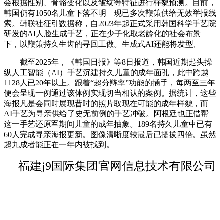
会根据性别、骨骼变化以及皱纹等特征进行样貌预测。目前，
韩国仍有1050名儿童下落不明，现已多次鞭策供给无效举报线
索。韩联社征引数据称，自2023年起正式采用韩国科学手艺院
研发的AI人脸生成手艺，正在少子化取老龄化的社会布景
下，以鞭策持久生齿的寻回工做。生成式AI还能将发型、
截至2025年，《韩国日报》等8日报道，韩国近期起头操
纵人工智能（AI）手艺沉建持久儿童的成年面孔，此中跨越
1128人已20年以上。跟着“超分辩率”功能的插手，每两至三年
便会呈现一例通过该体例实现切当相认的案例。据统计，这些
海报凡是会同时展现昔时的照片取现在可能的成年样貌，而
AI手艺为寻亲供给了史无前例的手艺冲破。阿根廷也正借帮
这一手艺还原军期间儿童的成年抽象。189名持久儿童中已有
60人完成寻亲海报更新。图像清晰度较最后已提拔四倍。虽然
超九成者能正在一年内被找到。
福建j9国际集团官网信息技术有限公司