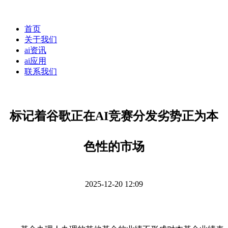
首页
关于我们
ai资讯
ai应用
联系我们
标记着谷歌正在AI竞赛分发劣势正为本
色性的市场
2025-12-20 12:09