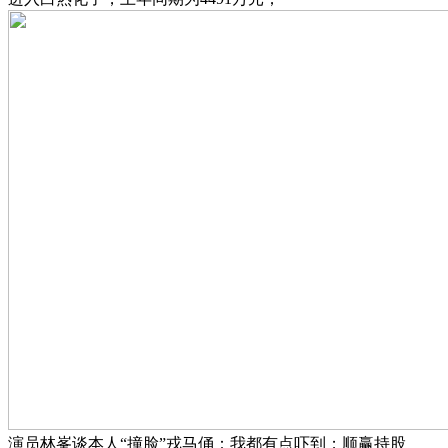
演员林峯谈本人“撞脸”戎马俑：我都有点吓到；顺赢持股