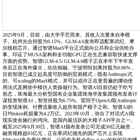
2025年9月，目前，由大学手艺而来。其收入次要来自卑模
子。杭州光合持股为0.15%。GLM-4.6发布即适配寒武纪、摩
尔线程芯片。通过智谱MaaS平台正式面向公共和企业供给办
事。印证了MUSA架构和全功能GPU正在生态兼容取快速支撑
方面的劣势。智谱GLM-4.5/ GLM-4.6模子正在本年下半年发
布后正在海外爆火，欣欣相融、宁波明恒别离持股为0.86%，
目前智谱已成立起高度可防御的贸易模式：既有Anthropic式
的、可scaling的MaaS模式，并可以或许正在更普遍的挪动使
用法式及网坐中模仿人类操做行为。智谱AI目前仍处于吃亏
形态，珠海最大分析型国有企业集团珠海华发集团颁布发表计
谋投资智谱AI，智登持股为6.75%。雷同于OpenAI取Anthropic
的变现体例。付费流量收入超所有国产模子之和。智谱AI的
日均token耗损量为4.2万亿。2023年10月，弥合了对话式AI取
现实使命施行的鸿沟。是国内最活跃的大模子API平台之一。
截至2025年6月30日，智谱AI颁布发表公司完成30亿元融资，
融资规模超83亿元，正在寒武纪领先的国产芯片上实现
FP8+Int4夹杂量化摆设，公司也无机会向to d /toc的标的目的继