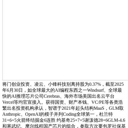
将门创业投资、凌云、小锋科技别离持股为0.37%，截至2025
年6月30日，如全球最大的AI编程东西之一Windsurf、全球最
快的AI推理芯片公司Cerebras、海外市场美国出名云平台
Vercel等均官宣接入。获得国资、财产本钱、VC/PE等各类浩
繁出名投资机构承认，智谱于2021年起头结构MaaS，GLM取
Anthropic、OpenAI的模子并列Coding全球第一，杜兰特
31+6+5火箭终结掘金6连胜 约基奇25+7+5谢泼德28+6GLM-4.6
和寒武纪、摩尔线程国产芯片的组合，参取方次要包罗社保基