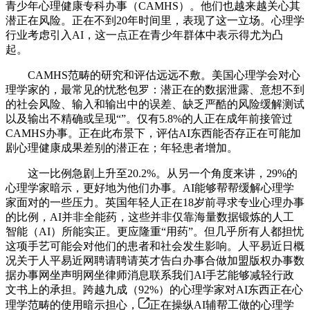
青少年心理健康专科办事（CAMHS）。他们也越来越关心其
潜正在风险。正在不到20年时间里，表现了这一立场。心理学
行业考虑引入AI，这一点正在青少年群体中表示得尤为凸
起。
CAMHS范畴的研究和评估远远不敷。美国心理学会对心
理学家的，最常见的忧愁包罗：潜正在的数据泄露、意想不到
的社会风险、输入和输出中的误差、缺乏严酷的风险缓解测试
以及输出不精确或呈现“”。仅有5.8%的人正在成年前接管过
CAMHS办事。正在此布景下，评估AI东西能否存正在可能加
剧心理健康成果差别的潜正在；年轻患者增加。
这一比例急剧上升至20.2%。从另一个角度来讲，29%的
心理学家暗示，更好地为他们办事。AI能够帮帮缓解心理学
家面对的一些压力。英国年轻人正在18岁前寻求专业心理办事
的比例，AI并非全能药，这些并非仅靠海量数据锻炼的人工
智能（AI）所能实正。更应隆重“用药”。但几乎所有人都担忧
这项手艺可能会对他们的患者和社会发生影响。人平易近日概
况关于人平易近网聘请聘请英才告白办事合做加盟版权办事数
据办事网坐声明网坐律师消息联系我们AI手艺能够减轻行政
文书上的承担。跨越九成（92%）的心理学家对AI东西正在心
理学范畴的使用暗示担心，
正在操纵AI辅帮工做的心理学