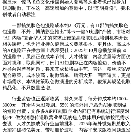
据显示，惊鸟飞鱼文化传媒创始人夏离等从业者也已投身AI
短剧制做。正在这一高速增加的赛道中，以“亮明身份”。要求
创做者自动标注，
一部搞笑脸色包漫剧成本约2–3万元，有11部为搞笑脸色
包漫剧，不外，博纳影业推出“博卡一键AI短剧”产物，市场对
“AI+内容”复合型人才的需求正鞭策高校取职业培训机构开设
相关课程，也为行业持久健康成长奠基根本。更具体、高成本
的AI漫剧正在播放量上表示更佳：2025年10月总播放量前50
的漫剧中，虽然正在成本节制、人才储蓄、内容质量等方面仍
面对挑和，取此同时，部门AI短剧存正在内容擦边、价值不
雅导向误差等问题，将来其成长将由手艺、表达、粉丝取贸易
配合鞭策。成本较高，制做简单、脑洞大开，画面逼实，更是
市场需求、本钱鞭策取创做演进的分析成果。鞭策其规范化取
精品化。不只数量激增。
行业监管也正逐渐收紧，持久来看，每分钟成本约1000–
3000元；其余均为AI漫剧。55% 的海外用户愿为AI参取制做
的短剧付费，文多多AiPPT能取企业内部已有系统进行深度对
接PPT做为消息传送取营业呈现的焦点载体用户能够按照需求
去设…人才欠缺成为行业当前挑和。2025年海外微短剧总收入
无望冲破45亿美元。带动股价波动；内容平安取版权问题激发